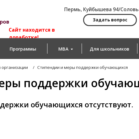
Пермь, Куйбышева 94/Соловьева 14
Задать вопрос
йт находится в
работке!
ограммы
MBA
Для школьников
Новости
зации
/
Стипендии и меры поддержки обучающихся
ы поддержки обучающихся
ки обучающихся отсутствуют.