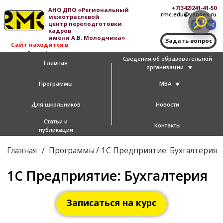
+7(342)241-41-50
АНО ДПО «Региональный
rmc.edu@yandex.ru
межотраслевой
центр переподготовки
кадров
имени А.В. Молодчика»
Задать вопрос
Сайт находится в
доработке!
Сведения об образовательной
Главная
организации
Программы
MBA
Для школьников
Новости
Статьи и
Контакты
публикации
/
/
Главная
Программы
1С Предприятие: Бухгалтерия
1С Предприятие: Бухгалтерия
Записаться на курс
Курс рассчитан как на
начинающих
, так и на
опытных бухгалтеров
, желающих освоить
программу
1С
или изучить возможности ее
новых
версий
.
Продолжительность:
1 месяц