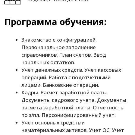
по з/пл. Персонифицированный учет.
Учет основных средств и
нематериальных активов. Учет ОС. Учет
НМА. Учет НИОКР
Учет товаров, услуг. Поступление
товаров и услуг. Возвраты товаров.
Реализация товаров и услуг.
Учет материалов, выпуск продукции
НДС. Завершение периода.
Регламентированная отчетность.
Документы учета НДС. Закрытие месяца.
Определение финансовых результатов.
Расчеты по налогу на прибыль.
Исходный уровень образования
–
Высшее
профессиональное, Среднее профессиональное.
Стоимость обучения
– 12 000 рублей.
Записаться на курс
Адрес
– 614010, г. Пермь, ул.Куйбышева, 94
Телефон
– +7 (342) 241-41-50 (Хлебникова Лиана