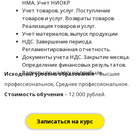
Наилевна)
e-mail
– liana.rmcpk@gmail.com
Лицензия на
+7(342)241-41-50
образовательную
Пермь, Куйбышева
деятельность № Л035-
94/Соловьева 14
01212-59/01101134.
rmc.edu@yandex.ru
Налоговый вычет