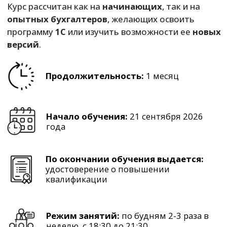
Начало обучения:
21 сентября 2026
года
По окончании обучения выдается:
удостоверение о повышении
квалификации
Режим занятий:
по будням 2-3 раза в
неделю, с 18:30 до 21:30
Программа обучения:
Знакомство с конфигурацией.
Первоначальное заполнение
справочников. План счетов. Ввод
начальных остатков.
Учет денежных средств. Учет кассовых
операций. Работа с подотчетными
лицами. Банковские операции.
Кадры. Расчет заработной платы.
Документы кадрового учета. Документы
расчета заработной платы. Отчетность