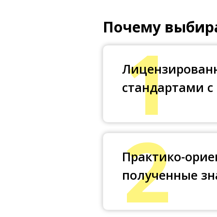
Почему выбир
1
Лицензированн
стандартами с
2
Практико-орие
полученные зн