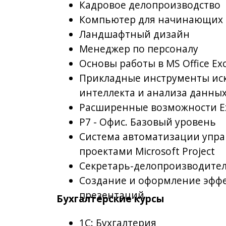
интеллекта и анализа данных
Расширенные возможности Excel
Р7 - Офис. Базовый уровень
Система автоматизации управлен
проектами Microsoft Project
Секретарь-делопроизводитель
Создание и оформление эффектив
презентаций
Бухгалтерские курсы
1С: Бухгалтерия
1С: Зарплата и управление персон
1С: Управление торговлей
Бухгалтер со знанием 1С
Бухгалтерский учет коммерческих 