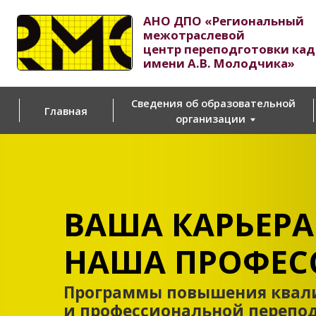
АНО ДПО «Региональный
межотраслевой
центр переподготовки кадров
имени А.В. Молодчика»
Са
до
Сведения об образовательной
Главная
Пр
организации
ВАША КАРЬЕРА –
НАША ПРОФЕССИ
Программы повышения квалифи
и профессиональной переподгот