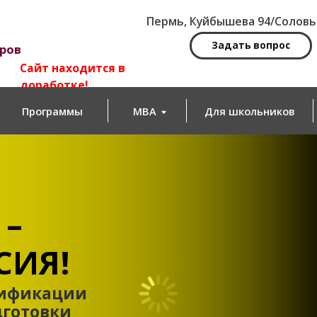
Пермь, Куйбышева 94/Соловьева 14
Задать вопрос
йт находится в
работке!
ограммы
MBA
Для школьников
Новости
Я!
кации
овки