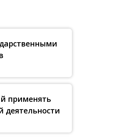
сударственными
в
ий применять
й деятельности