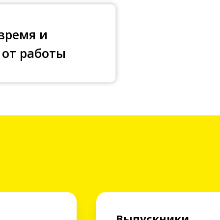
 время и
 от работы
Выпускники