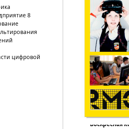
рования
цифровой
Воскресная компьютер
1-й год обучения
2-й год обучения
3
-й год обучения
венного