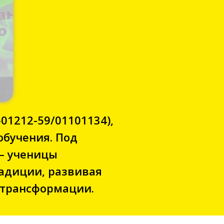
01212-59/01101134),
обучения. Под
— ученицы
адиции, развивая
 трансформации.