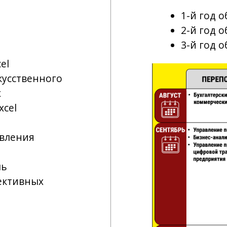
ия
ных
алом
структур