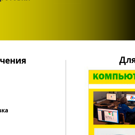
Для школь
ия
тие 8
е