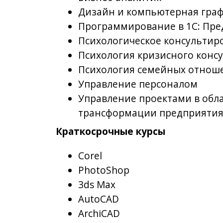
Психология кризисного консульти
Психология семейных отношений
Управление персоналом
Управление проектами в области 
трансформации предприятия
Краткосрочные курсы
Corel
PhotoShop
3ds Max
AutoCAD
ArchiCAD
Кадровое делопроизводство
Компьютер для начинающих
Ландшафтный дизайн
Менеджер по персоналу
Основы работы в MS Office Excel
Прикладные инструменты искусст