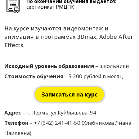
Адрес
– г. Пермь, ул.Куйбышева, 94
Телефон
– +7 (342) 241-41-50 (Хлебникова Лиана
Наилевна)
e-mail
– liana.rmcpk@gmail.com
Лицензия на
+7(342)241-41-50
образовательную
Пермь, Куйбышева
деятельность № Л035-
94/Соловьева 14
01212-59/01101134.
rmc.edu@yandex.ru
Налоговый вычет