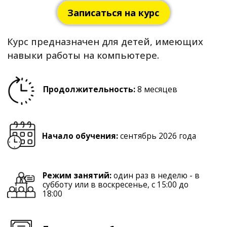
Начало обучения:
сентябрь 2026 года
Режим занятий:
один раз в неделю - в
субботу или в воскресенье, с 15:00 до
18:00
По окончании обучения выдается:
сертификат РМЦПК
На курсе изучаются видеомонтаж и
анимация в программах 3Dmax, Adobe After
Effects.
Исходный уровень образования
–
школьники
Стоимость обучения
– 5 200 рублей в месяц
Записаться на курс