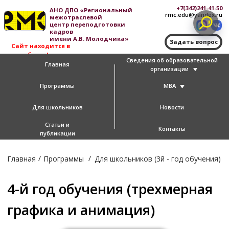
+7(342)241-41-50
АНО ДПО «Региональный
rmc.edu@yandex.ru
межотраслевой
центр переподготовки
кадров
имени А.В. Молодчика»
Задать вопрос
Сайт находится в
доработке!
Сведения об образовательной
Главная
организации
Программы
MBA
Для школьников
Новости
Статьи и
Контакты
публикации
/
/
Главная
Программы
Для школьников (3й - год обучения)
4-й год обучения (трехмерная
графика и анимация)
Записаться на курс
Курс предназначен для детей, имеющих
навыки работы на компьютере.
Продолжительность:
8 месяцев