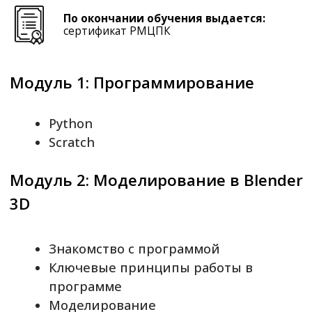
Ключевые принципы работы в
программе
Моделирование
Модификаторы
Материалы и свет
Рендеринг и ноды
Sculpting & Painting
Анимация
Физические симуляции
Исходный уровень образования
–
школьники
Стоимость обучения
– 5 200 рублей в месяц
Записаться на курс
Адрес
– г. Пермь, ул.Куйбышева, 94
Телефон
– +7 (342) 241-41-50 (Хлебникова Лиана
Наилевна)
e-mail
– liana.rmcpk@gmail.com