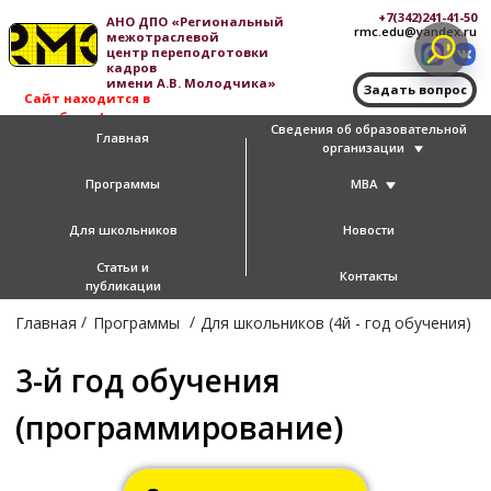
+7(342)241-41-50
АНО ДПО «Региональный
rmc.edu@yandex.ru
межотраслевой
центр переподготовки
кадров
имени А.В. Молодчика»
Задать вопрос
Сайт находится в
доработке!
Сведения об образовательной
Главная
организации
Программы
MBA
Для школьников
Новости
Статьи и
Контакты
публикации
/
/
Главная
Программы
Для школьников (4й - год обучения)
3-й год обучения
(программирование)
Записаться на курс
Курс предназначен для старших
школьников (8-11 класс), имеющих навыки
работы на компьютере.