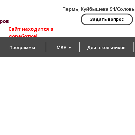
Пермь, Куйбышева 94/Соловьева 14
Задать вопрос
йт находится в
работке!
ограммы
MBA
Для школьников
Новости